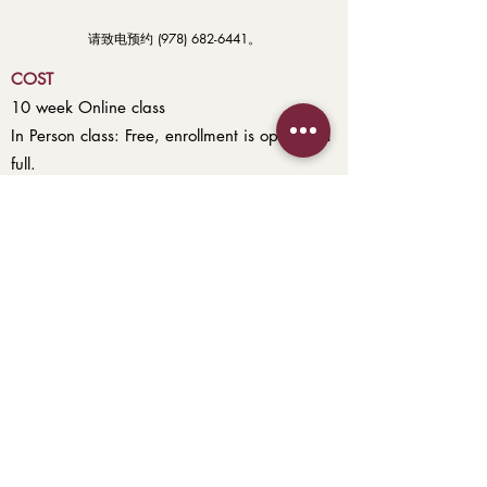
请致电预约
(978) 682-6441
。
COST
10 week Online class
In Person class: Free, enrollment is open until
full.
MORE INFORMATION
Please
click here
to fill out the Citizenship
Interest form.
Or call
(978) 682-6441
(Closed for the
month of July 2026)
Email
frontdesk@ndeclawrence.com
to
schedule an appointment.
354 Merrimack Street, Entrance C, Suite
210
Lawrence, MA 01843
978-682-6441