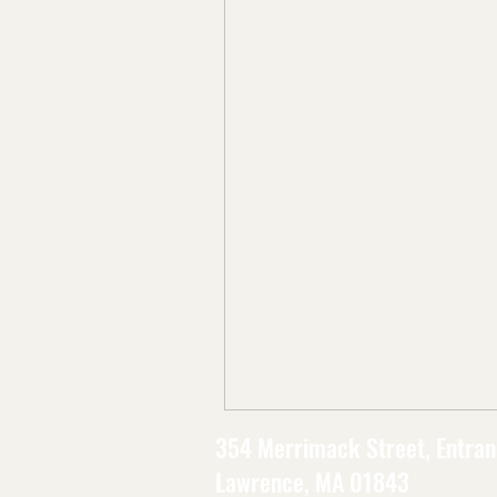
354 Merrimack Street, Entran
Lawrence, MA 01843