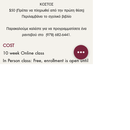
ΚΟΣΤΟΣ
$50 (Πρέπει να πληρωθεί από την πρώτη θέση)
Περιλαμβάνει το σχολικό βιβλίο
Παρακαλούμε καλέστε για να προγραμματίσετε ένα
ραντεβού στο
(978) 682-6441
.
COST
10 week Online class
In Person class: Free, enrollment is open until
full.
MORE INFORMATION
Please
click here
to fill out the Citizenship
Interest form.
Or call
(978) 682-6441
(Closed for the
month of July 2026)
Email
frontdesk@ndeclawrence.com
to
schedule an appointment.